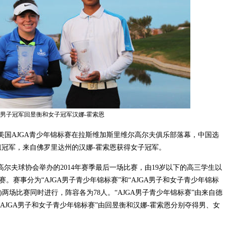
男子冠军回昱衡和女子冠军汉娜-霍索恩
国AJGA青少年锦标赛在拉斯维加斯里维尔高尔夫俱乐部落幕，中国选
男子组冠军，来自佛罗里达州的汉娜-霍索恩获得女子冠军。
尔夫球协会举办的2014年赛季最后一场比赛，由19岁以下的高三学生以
参赛。赛事分为“AJGA男子青少年锦标赛”和“AJGA男子和女子青少年锦标
)两场比赛同时进行，阵容各为78人。“AJGA男子青少年锦标赛”由来自德
冠，“AJGA男子和女子青少年锦标赛”由回昱衡和汉娜-霍索恩分别夺得男、女