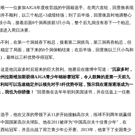
一一位参加AJGA年度收官战的中国籍选手。在周六首轮，回昱衡表现
并不顺利，以三个柏忌+3成绩转场；到了后半场，回昱衡及时地调整心
获小鸟，接着后面8个洞再抓获3只小鸟，整个后九洞没有吞下一个柏忌。
成绩进入周日决赛。
利，在第一个洞就吞下柏忌，接着第二洞抓鸟，第三洞再吞柏忌，但
稳定了局面，接下来的6个洞保帕结束；在后半场，回昱衡以三只小鸟和
(E)，最终以三杆优势夺得冠军。
是他沉寂多时后迎来的巨大胜利。他赛后在微博中写道：“
沉寂多时，
州拉斯维加斯获得AJGA青少年锦标赛冠军，令人鼓舞的是第一天前九
局不利却可以迅速稳定并以领先对手3杆优势夺冠，预示我在逐渐逐渐成为一
练，我也为你骄傲！
”回昱衡在去年年初到美国读书，并在伍兹上一任教
手，他在父亲的带领下从11岁开始接触高尔夫，练球不到两年就赢得
中国国家高尔夫球队。他在2011被评为“中国高尔夫十佳青少年”，在
江西站冠军，并且出战了荷兰青少年公开赛。2013年，他拿下了全国青少