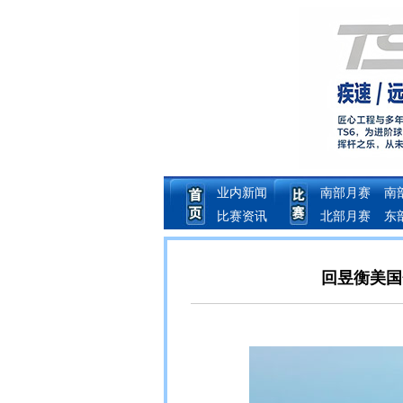
业内新闻
南部月赛
南
比赛资讯
北部月赛
东
回昱衡美国