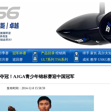
部季赛
冠军杯赛
产品目录
经销商
球手
家长
高尔夫
部月赛
巡回赛
UL7系列
TS6系列
成长
教学
USKG
夺冠！AJGA青少年锦标赛迎中国冠军
发布时间：2014-12-8 15:58:59