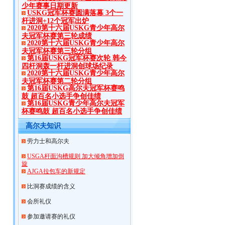
少年赛事日期更新
USKG冠军杯赛圆满落幕 3个一
杆进洞+12个冠军出炉
2020第十六届USKG青少年高尔
夫冠军杯赛第三轮成绩
2020第十六届USKG青少年高尔
夫冠军杯赛第三轮分组
第16届USKG冠军杯赛次轮 韩今
四杆洞轰一杆进洞创球场纪录
2020第十六届USKG青少年高尔
夫冠军杯赛第二轮分组
第16届USKG高尔夫冠军杯赛鸣
鼓 超百名小选手争创佳绩
第16届USKG青少年高尔夫冠军
杯赛鸣鼓 超百名小选手争创佳绩
高尔夫知识
劳力士和高尔夫
USGA杆面沟槽规则 加大倾角增加倒
旋
AJGA拉包车的新规定
比洞赛成绩的含义
会所礼仪
参加邀请赛的礼仪