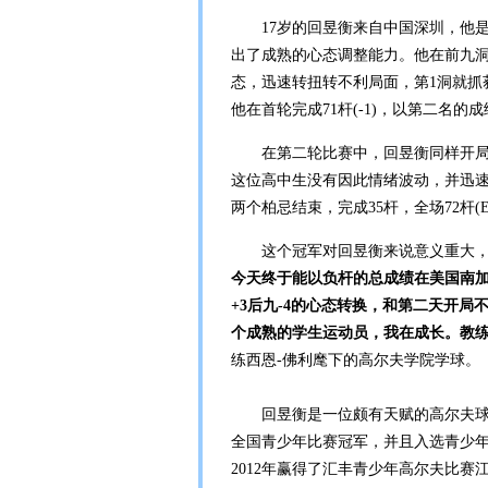
17岁的回昱衡来自中国深圳，他是唯
出了成熟的心态调整能力。他在前九洞
态，迅速转扭转不利局面，第1洞就抓
他在首轮完成71杆(-1)，以第二名的
在第二轮比赛中，回昱衡同样开局不
这位高中生没有因此情绪波动，并迅速
两个柏忌结束，完成35杆，全场72杆
这个冠军对回昱衡来说意义重大，这
今天终于能以负杆的总成绩在美国南加
+3后九-4的心态转换，和第二天开
个成熟的学生运动员，我在成长。教
练西恩-佛利麾下的高尔夫学院学球。
回昱衡是一位颇有天赋的高尔夫球选
全国青少年比赛冠军，并且入选青少年
2012年赢得了汇丰青少年高尔夫比赛