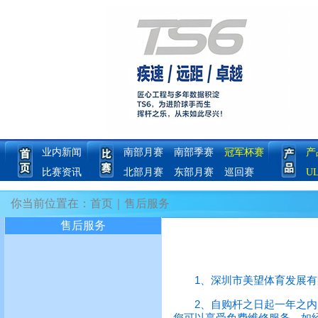
业内新闻
南部月赛
南部季赛
冠军杯赛
产
比赛资讯
北部月赛
东部月赛
巡回赛
U
你当前位置在：首页｜售后服务
售后服务
1、深圳市美望体育发展有限公
2、自购杆之日起一年之内，
您可以享受免费维修服务。如