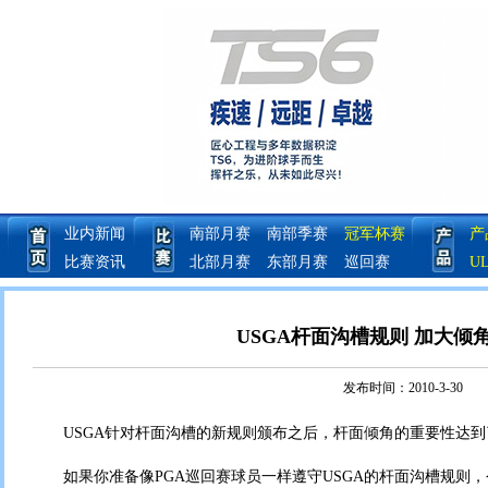
业内新闻
南部月赛
南部季赛
冠军杯赛
产
比赛资讯
北部月赛
东部月赛
巡回赛
U
USGA杆面沟槽规则 加大倾
发布时间：2010-3-30
USGA针对杆面沟槽的新规则颁布之后，杆面倾角的重要性达到
如果你准备像PGA巡回赛球员一样遵守USGA的杆面沟槽规则，