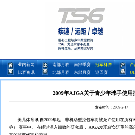
业内新闻
南部月赛
南部季赛
冠军杯赛
产
比赛资讯
北部月赛
东部月赛
巡回赛
U
2009年AJGA关于青少年球手使
发布时间：2009-2-17
美儿体育讯 自2009年起，非机动型拉包车将被允许使用在所有AJ
称） 赛事中。 在经过深入细致的研究后， AJGA发现背负沉重的
在的背部伤害和劳损。