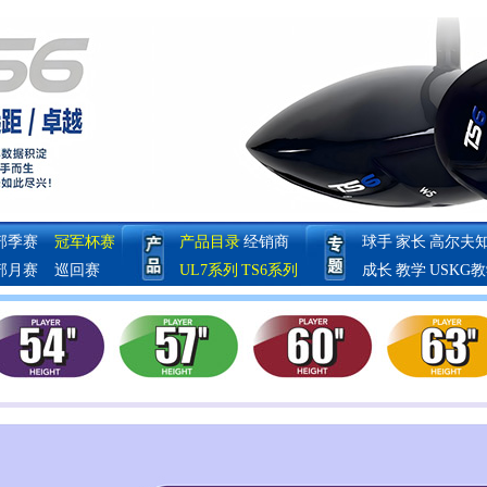
部季赛
冠军杯赛
产品目录
经销商
球手
家长
高尔夫
部月赛
巡回赛
UL7系列
TS6系列
成长
教学
USKG