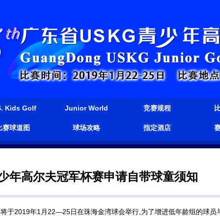
. Kids Golf
Junior World
竞赛规程
比赛球道图
球场攻略
指定酒店
青少年高尔夫冠军杯赛申请自带球童须知
于2019年1月22—25日在珠海金湾球会举行,为了增进低年龄组的球员