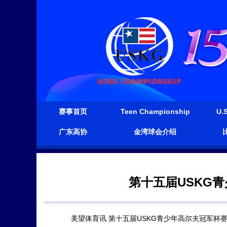
赛事首页
Teen Championship
U.S
广东高协
金湾球会介绍
第十五届USKG
美望体育讯 第十五届USKG青少年高尔夫冠军杯赛将